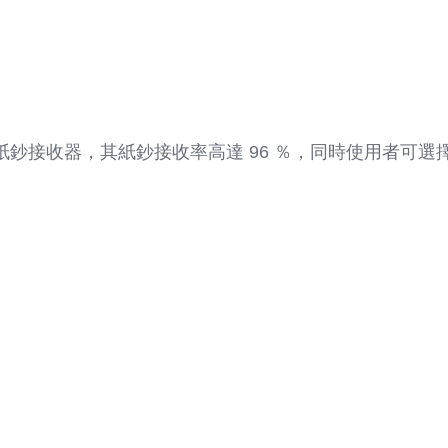
性紙鈔接收器，其紙鈔接收率高達 96 ％，同時使用者可