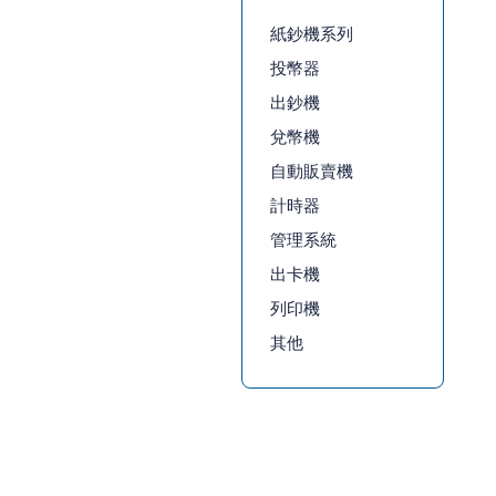
紙鈔機系列
投幣器
出鈔機
兌幣機
自動販賣機
計時器
管理系統
出卡機
列印機
其他