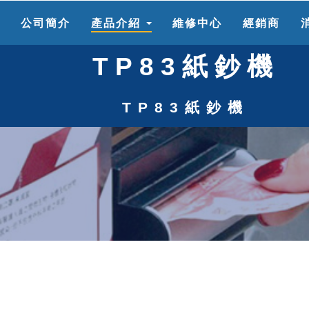
頁
公司簡介
產品介紹
維修中心
經銷商
TP83紙鈔機
TP83紙鈔機