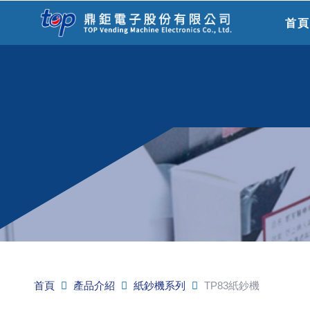
首
首頁
產品介紹
紙鈔機系列
TP83紙鈔機